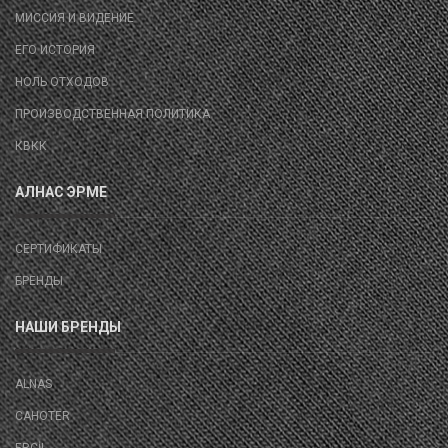
МИССИЯ И ВИДЕНИЕ
ЕГО ИСТОРИЯ
НОЛЬ ОТХОДОВ
ПРОИЗВОДСТВЕННАЯ ПОЛИТИКА
КВКК
АЛНАС ЭРМЕ
СЕРТИФИКАТЫ
БРЕНДЫ
НАШИ БРЕНДЫ
ALNAS
CAHOTER
ERÇİL