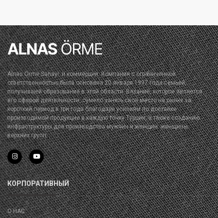
Alnas Örme Sanayi. и коммерция. Компания с ограниченной
ответственностью была основана 20 января 1997 года семьей,
получившей образование в этой области. Вязание, которое является
его сферой деятельности, сумело занять свое место на рынке за
короткий период в три года благодаря усилиям по доставке
производимой продукции в каждую точку Турции, а также созданию
инфраструктуры для производства мужчин и женщин. женщины
верхних групп.
КОРПОРАТИВНЫЙ
О НАС