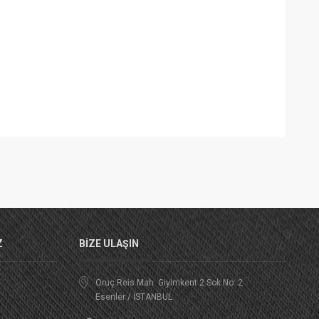
Z
BIZE ULAŞIN
Oruç Reis Mah. Giyimkent 2.Sok No: 2
Esenler / İSTANBUL