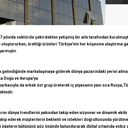
7 yılında sektörde çekirdekten yetişmiş bir aile tarafından kurulmu
ı oluştururken, ürettiği ürünleri Türkiye'nin her köşesine ulaştırma gay
şarmıştır.
na gelindiğinde markalaşmaya giderek dünya pazarındaki yerini almayı
rta Doğu ve Avrupa'ya
arkasıyla da erkek üst grup üreterek iç piyasanın yanı sıra Rusya,T
ektedir.
ını dünya trendlerini yakından takip eden vizyoner ve dinamik ekibi 
 takip ederek müşterilerin beklenti ve istekleri doğrultusunda yürüt
i öğelerin bütününü göz önünde bulundurarak dijital ortamda eskiz ç