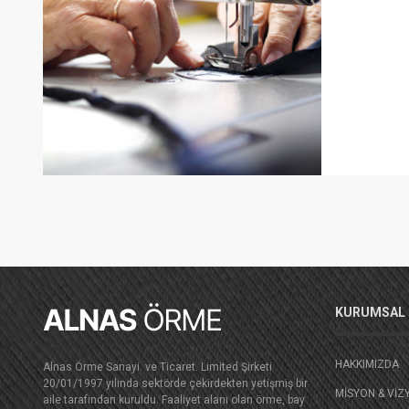
KURUMSAL
HAKKIMIZDA
Alnas Örme Sanayi. ve Ticaret. Limited Şirketi
20/01/1997 yılında sektörde çekirdekten yetişmiş bir
MISYON & VIZ
aile tarafından kuruldu. Faaliyet alanı olan örme, bay