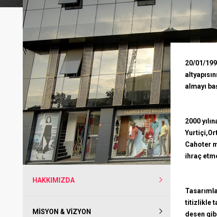
20/01/199
altyapısın
almayı ba
2000 yılı
Yurtiçi,O
Cahoter m
ihraç etm
HAKKIMIZDA
Tasarımlar
titizlikle
MISYON & VIZYON
desen gib