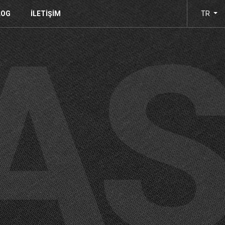
LOG
İLETIŞIM
TR