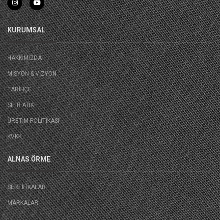
KURUMSAL
HAKKIMIZDA
MISYON & VIZYON
TARIHÇE
SIFIR ATIK
ÜRETIM POLITIKASI
KVKK
ALNAS ÖRME
SERTIFIKALAR
MARKALAR