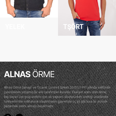
YELEK
TŞÖRT
Alnas Örme Sanayi. ve Ticaret. Limited Şirketi 20/01/1997 yılında sektörde
çekirdekten yetişmiş bir aile tarafından kuruldu. Faaliyet alanı olan örme,
bay bayan üst grup üretimi için alt yapısını oluştururken ürettiği ürünleride
türkiyenin her noktasına ulaştırmanın gayretiyle üç yıl gibi kısa bir sürede
pazardaki yerini almayı başarmıştır.