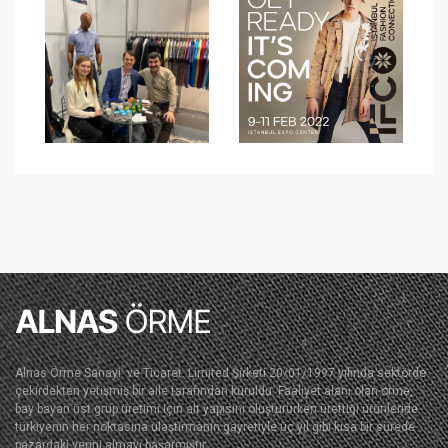
Alnas Örme Sanayi. ve Ticaret. Limited Şirketi 20/01/1997 yılında sektörde
çekirdekten yetişmiş bir aile tarafından kuruldu. Faaliyet alanı olan örme,
bay bayan üst grup üretimi için alt yapısını oluştururken ürettiği ürünleride
türkiyenin her noktasına ulaştırmanın gayretiyle üç yıl gibi kısa bir sürede
pazardaki yerini almayı başarmıştır.