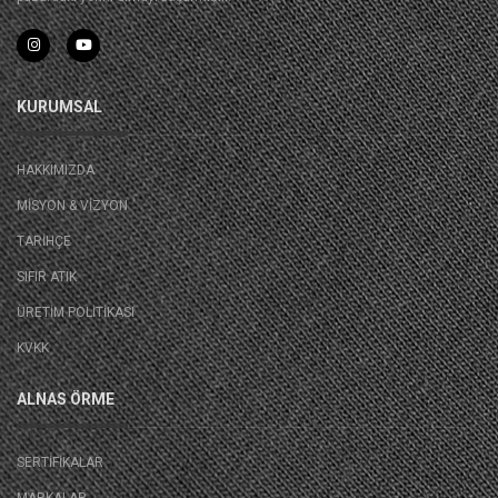
KURUMSAL
HAKKIMIZDA
MISYON & VIZYON
TARIHÇE
SIFIR ATIK
ÜRETIM POLITIKASI
KVKK
ALNAS ÖRME
SERTIFIKALAR