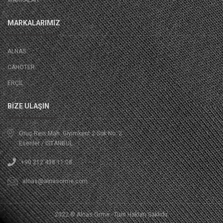
MARKALAR
MARKALARIMIZ
ALNAS
CAHOTER
ERÇIL
BIZE ULAŞIN
Oruç Reis Mah. Giyimkent 2.Sok No: 2
Esenler / İSTANBUL
+90 212 438 11 08
alnas@alnasorme.com
2022 © Alnas Örme - Tüm Hakları Saklıdır.