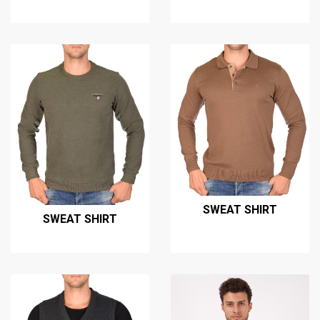
SWEAT SHIRT
SWEAT SHIRT